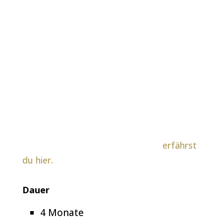
Ausbildungsphase 2
Praktiker:in der Energiemedizin
In der anschließenden Ausbildung
entwickelst du Schritt für Schritt dein
energetisches Handwerk, vertiefst deine
Wahrnehmung und lernst Menschen
professionell zu begleiten. Mehr zum
Lehrplan und Ausbildungsaufbau
erfährst
du hier.
Dauer
4 Monate