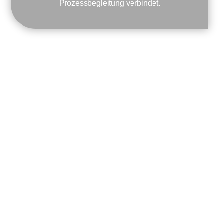
Prozessbegleitung verbindet.
ERKENNST DU DICH HIER
WIEDER?
Viele Menschen, die zu uns kommen,
haben bereits Erfahrungen gesammelt –