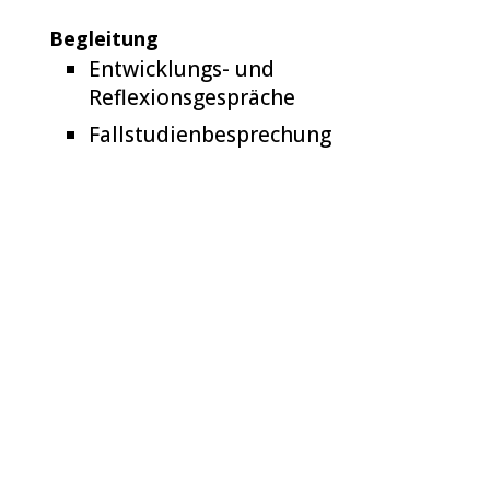
Begleitung
Entwicklungs- und
Reflexionsgespräche
Fallstudienbesprechung
03 Abschluss
Zertifizierung
Nach erfolgreichem Abschluss erhältst du
dein Zertifikat als Praktiker:in der
Energiemedizin & Bewusstseinscoach und
bist qualifiziert, Menschen professionell