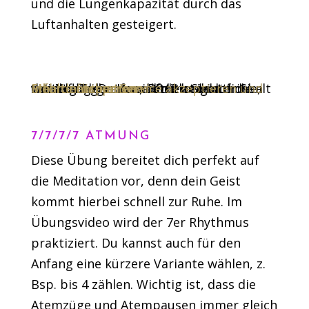
und die Lungenkapazität durch das
Luftanhalten gesteigert.
Sie sehen gerade einen Platzhalterinhalt von
. Um auf den eigentlichen Inhalt zuzugreifen, klicken Sie auf die Schaltfläche unten. Bitte beachten Sie, dass dabei Daten an Drittanbieter weitergegeben werden.
Mehr Informationen
Inhalt entsperren
Erforderlichen Service akzeptieren und Inhalte entsperren
YouTube
7/7/7/7 ATMUNG
Diese Übung bereitet dich perfekt auf
die Meditation vor, denn dein Geist
kommt hierbei schnell zur Ruhe. Im
Übungsvideo wird der 7er Rhythmus
praktiziert. Du kannst auch für den
Anfang eine kürzere Variante wählen, z.
Bsp. bis 4 zählen. Wichtig ist, dass die
Atemzüge und Atempausen immer gleich