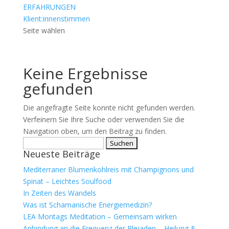
ERFAHRUNGEN
Klient:innenstimmen
Seite wählen
Keine Ergebnisse
gefunden
Die angefragte Seite konnte nicht gefunden werden.
Verfeinern Sie Ihre Suche oder verwenden Sie die
Navigation oben, um den Beitrag zu finden.
Suchen
Neueste Beiträge
nach:
Mediterraner Blumenkohlreis mit Champignons und
Spinat – Leichtes Soulfood
In Zeiten des Wandels
Was ist Schamanische Energiemedizin?
LEA Montags Meditation – Gemeinsam wirken
Anbindung an die Frequenz der Plejaden – Heilung &