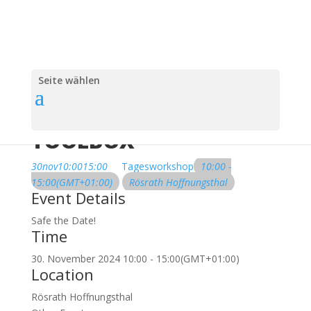
Seite wählen
ENERGETISCHE
TOOLBOX
30
nov
10:00
15:00
Tagesworkshop
10:00 -
15:00
(GMT+01:00)
Rösrath Hoffnungsthal
Event Details
Safe the Date!
Time
30. November 2024
10:00
-
15:00
(GMT+01:00)
Location
Rösrath Hoffnungsthal